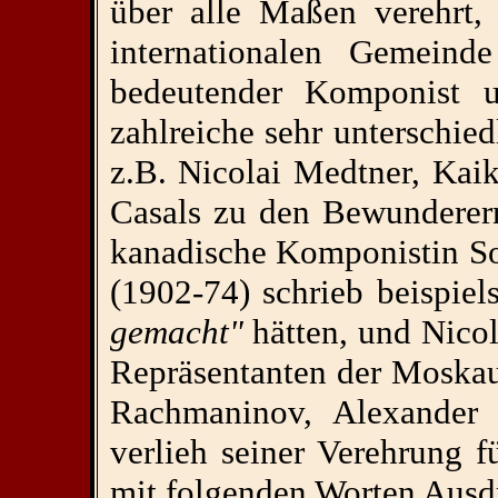
über alle Maßen verehrt,
internationalen Gemeind
bedeutender Komponist 
zahlreiche sehr unterschie
z.B. Nicolai Medtner, Kai
Casals zu den Bewunderer
kanadische Komponistin S
(1902-74) schrieb beispie
gemacht"
hätten, und Nicol
Repräsentanten der Moska
Rachmaninov, Alexander 
verlieh seiner Verehrung 
mit folgenden Worten Ausd